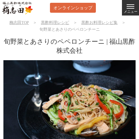
オンラインショップ
メニュー
桷志田TOP
＞
黒酢料理レシピ
＞
黒酢お料理レシピ集
＞
旬野菜とあさりのペペロンチーニ
旬野菜とあさりのペペロンチーニ | 福山黒酢
株式会社