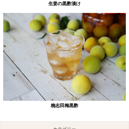
生姜の黒酢漬け
桷志田梅黒酢