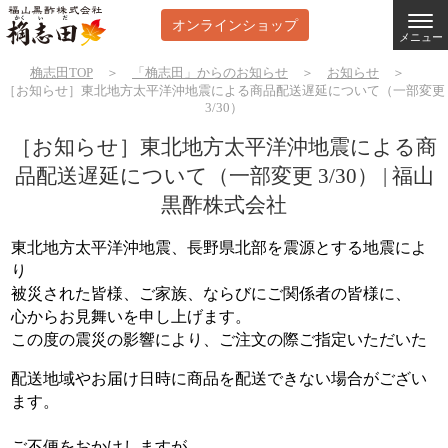
オンラインショップ
メニュー
桷志田TOP
＞
「桷志田」からのお知らせ
＞
お知らせ
＞
［お知らせ］東北地方太平洋沖地震による商品配送遅延について（一部変更
3/30）
［お知らせ］東北地方太平洋沖地震による商
品配送遅延について（一部変更 3/30） | 福山
黒酢株式会社
東北地方太平洋沖地震、長野県北部を震源とする地震によ
り
被災された皆様、ご家族、ならびにご関係者の皆様に、
心からお見舞いを申し上げます。
この度の震災の影響により、ご注文の際ご指定いただいた
配送地域やお届け日時に商品を配送できない場合がござい
ます。
ご不便をおかけしますが、