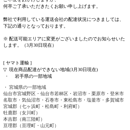
何卒ご了承いただきたくお願い申し上げます。
弊社で利用している運送会社の配達状況につきましては、
下記の通りとなっております。
※ 配送可能エリアに変更がございましたのでお知らせいた
します。（3月30日現在）
ヤマト運輸
[
]
▽
現在商品配達ができない地域
月
日現在
(3
30
)
岩手県の一部地域
・
・ 宮城県の一部地域
仙台市宮城野区・仙台市若林区・岩沼市・栗原市・登米市
名取市・気仙沼市・石巻市・東松島市・塩釜市・多賀城市
宮城郡（七ヶ浜町・松島町・利府町）
牡鹿郡（女川町）
本吉郡（南三陸町）
亘理郡（亘理町・山元町）