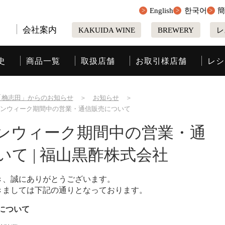
English
한국어
会社案内
KAKUIDA WINE
BREWERY
レ
史
商品一覧
取扱店舗
お取引様店舗
レシ
「桷志田」からのお知らせ
＞
お知らせ
＞
ルデンウィーク期間中の営業・通信販売について
ルデンウィーク期間中の営業・通
て | 福山黒酢株式会社
き、誠にありがとうございます。
きましては下記の通りとなっております。
業について