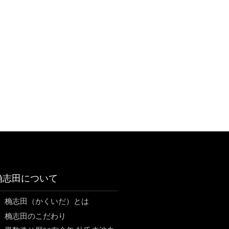
桷志田について
桷志田（かくいだ）とは
桷志田のこだわり