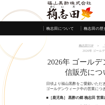
桷志田について
桷志田の歴
桷志田TOP
＞
2026年 ゴー
2026年 ゴー
信販売につい
日頃より福山黒酢をご愛顧いただ
ゴールデンウィーク中の営業につ
■［鹿児島］ 黒酢の郷 桷志田 営