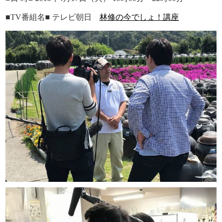
■TV番組名■ テレビ朝日
林修の今でしょ！講座