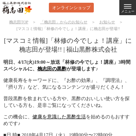
オンラインショップ
メニュー
桷志田TOP
＞
「桷志田」からのお知らせ
＞
お知らせ
＞
[マスコミ情報]「林修の今でしょ！講座」に桷志田が登場!!
[マスコミ情報]「林修の今でしょ！講座」に
桷志田が登場!! | 福山黒酢株式会社
明日、4/17(火)19:00～放送「林修の今でしょ！講座」3時間
スペシャルに、
桷志田の黒酢
が登場します♪
健康長寿をキーワードに、『お酢の効果』、『調理法』、
『摂り方』など、気になるコンテンツが盛りだくさん！
普段黒酢を飲まれている方や、黒酢のおいしい使い方を探
している方も、是非ご覧になってくださいね。
この機会に、
健康を意識した黒酢生活
を始めるのもおすす
めです♪
■日 時■ 2018年4月17日（火） 19時00分〜22時00分