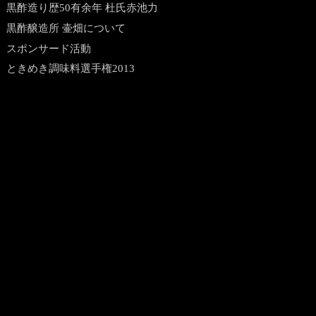
黒酢造り歴50有余年 杜氏赤池力
黒酢醸造所 壷畑について
スポンサード活動
ときめき調味料選手権2013