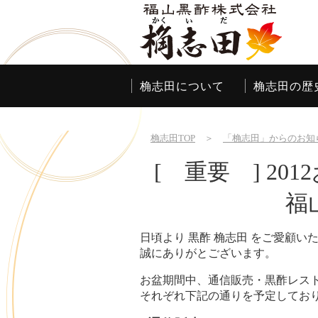
桷志田について
桷志田の歴
桷志田TOP
＞
「桷志田」からのお知
[ 重要 ] 20
福
日頃より 黒酢 桷志田 をご愛顧い
誠にありがとございます。
お盆期間中、通信販売・黒酢レス
それぞれ下記の通りを予定してお