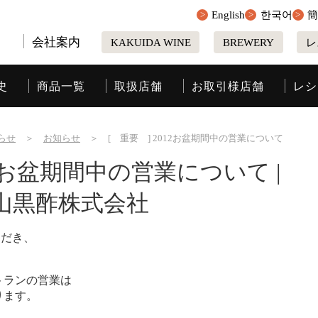
English
한국어
会社案内
KAKUIDA WINE
BREWERY
レ
史
商品一覧
取扱店舗
お取引様店舗
レシ
らせ
＞
お知らせ
＞
[ 重要 ] 2012お盆期間中の営業について
12お盆期間中の営業について |
山黒酢株式会社
ただき、
トランの営業は
ります。