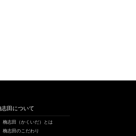
桷志田について
桷志田（かくいだ）とは
桷志田のこだわり