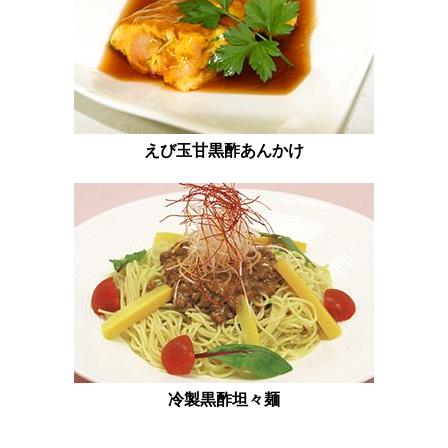
えび玉甘黒酢あんかけ
冷製黒酢坦々麺