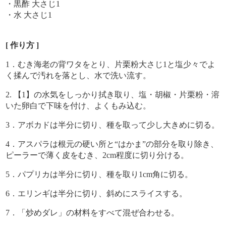
・黒酢 大さじ1
・水 大さじ1
[ 作り方 ]
1．むき海老の背ワタをとり、片栗粉大さじ1と塩少々でよ
く揉んで汚れを落とし、水で洗い流す。
2. 【1】の水気をしっかり拭き取り、塩・胡椒・片栗粉・溶
いた卵白で下味を付け、よくもみ込む。
3．アボカドは半分に切り、種を取って少し大きめに切る。
4．アスパラは根元の硬い所と“はかま”の部分を取り除き、
ピーラーで薄く皮をむき、2cm程度に切り分ける。
5．パプリカは半分に切り、種を取り1cm角に切る。
6．エリンギは半分に切り、斜めにスライスする。
7．「炒めダレ」の材料をすべて混ぜ合わせる。