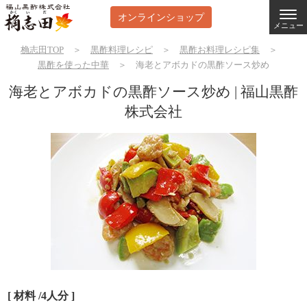
オンラインショップ
メニュー
桷志田TOP
＞
黒酢料理レシピ
＞
黒酢お料理レシピ集
＞
黒酢を使った中華
＞
海老とアボカドの黒酢ソース炒め
海老とアボカドの黒酢ソース炒め | 福山黒酢
株式会社
[ 材料 /4人分 ]