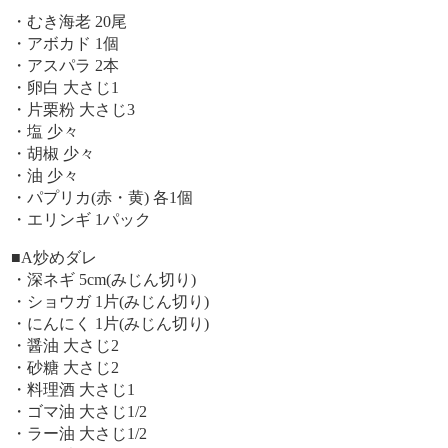
・むき海老 20尾
・アボカド 1個
・アスパラ 2本
・卵白 大さじ1
・片栗粉 大さじ3
・塩 少々
・胡椒 少々
・油 少々
・パプリカ(赤・黄) 各1個
・エリンギ 1パック
■A炒めダレ
・深ネギ 5cm(みじん切り)
・ショウガ 1片(みじん切り)
・にんにく 1片(みじん切り)
・醤油 大さじ2
・砂糖 大さじ2
・料理酒 大さじ1
・ゴマ油 大さじ1/2
・ラー油 大さじ1/2