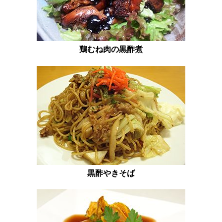
鶏むね肉の黒酢煮
黒酢やきそば