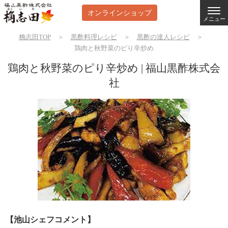
オンラインショップ
メニュー
桷志田TOP
＞
黒酢料理レシピ
＞
黒酢の達人レシピ
＞
鶏肉と秋野菜のピり辛炒め
鶏肉と秋野菜のピり辛炒め | 福山黒酢株式会
社
【池山シェフコメント】