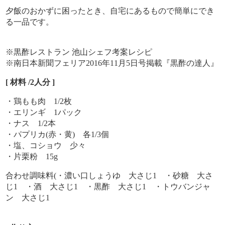
夕飯のおかずに困ったとき、自宅にあるもので簡単にでき
る一品です。
※
黒酢レストラン 池山シェフ考案レシピ
※南日本新聞フェリア2016年11月5日号掲載『黒酢の達人』
[ 材料 /2人分 ]
・鶏もも肉 1/2枚
・エリンギ 1パック
・ナス 1/2本
・パプリカ(赤・黄) 各1/3個
・塩、コショウ 少々
・片栗粉 15g
合わせ調味料(・濃い口しょうゆ 大さじ1 ・砂糖 大さ
じ1 ・酒 大さじ1 ・黒酢 大さじ1 ・トウバンジャ
ン 大さじ1