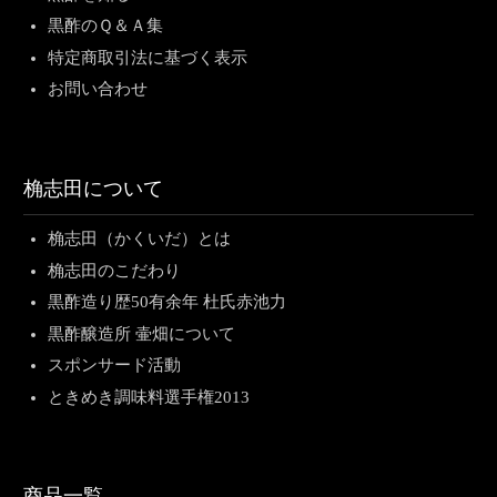
黒酢のＱ＆Ａ集
特定商取引法に基づく表示
お問い合わせ
桷志田について
桷志田（かくいだ）とは
桷志田のこだわり
黒酢造り歴50有余年 杜氏赤池力
黒酢醸造所 壷畑について
スポンサード活動
ときめき調味料選手権2013
商品一覧