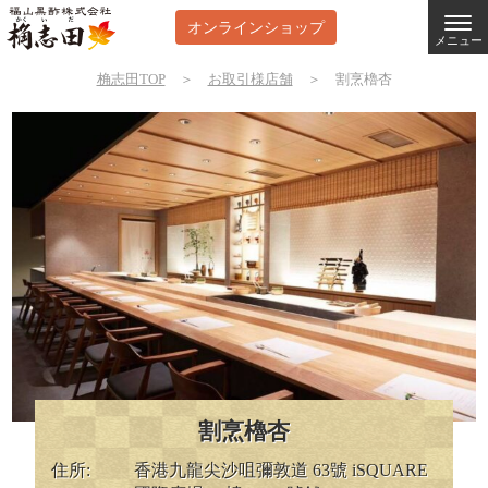
オンラインショップ
メニュー
桷志田TOP
＞
お取引様店舗
＞
割烹櫓杏
割烹櫓杏
住所:
​香港九龍尖沙咀彌敦道 63號 iSQUARE