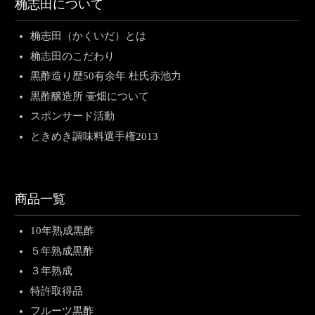
桷志田について
桷志田（かくいだ）とは
桷志田のこだわり
黒酢造り歴50有余年 杜氏赤池力
黒酢醸造所 壷畑について
スポンサード活動
ときめき調味料選手権2013
商品一覧
10年熟成黒酢
５年熟成黒酢
３年熟成
特許取得品
フルーツ黒酢