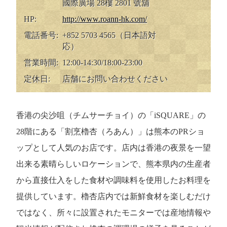
國際廣場 28樓 2801 號舖
HP:
http://www.roann-hk.com/
電話番号:
+852 5703 4565（日本語対
応）
営業時間:
12:00-14:30/18:00-23:00
定休日:
店舗にお問い合わせください
香港の尖沙咀（チムサーチョイ）の「iSQUARE」の
28階にある「割烹櫓杏（ろあん）」は熊本のPRショ
ップとして人気のお店です。店内は香港の夜景を一望
出来る素晴らしいロケーションで、熊本県内の生産者
から直接仕入をした食材や調味料を使用したお料理を
提供しています。櫓杏店内では新鮮食材を楽しむだけ
ではなく、所々に設置されたモニターでは産地情報や