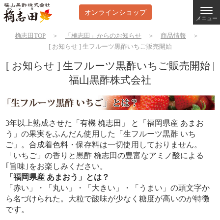
オンラインショップ
メニュー
桷志田TOP
＞
「桷志田」からのお知らせ
＞
商品情報
＞
[ お知らせ ] 生フルーツ黒酢いちご販売開始
[ お知らせ ] 生フルーツ黒酢いちご販売開始 |
福山黒酢株式会社
3年以上熟成させた「有機 桷志田」 と「福岡県産 あまお
う」の果実をふんだん使用した「生フルーツ黒酢 いち
ご」。合成着色料・保存料は一切使用しておりません。
「いちご」の香りと黒酢 桷志田の豊富なアミノ酸による
｢旨味｣をお楽しみください。
「福岡県産 あまおう」とは？
「赤い」・「丸い」・「大きい」・「うまい」の頭文字か
ら名づけられた。大粒で酸味が少なく糖度が高いのが特徴
です。