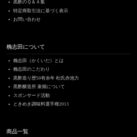
黒酢のＱ＆Ａ集
特定商取引法に基づく表示
お問い合わせ
桷志田について
桷志田（かくいだ）とは
桷志田のこだわり
黒酢造り歴50有余年 杜氏赤池力
黒酢醸造所 壷畑について
スポンサード活動
ときめき調味料選手権2013
商品一覧