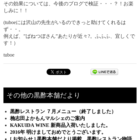
その効果については、今後のブログで検証・・・？！お楽
しみに！！
(tuboeには沢山の先生がいるのできっと助けてくれるは
ず・・。
例えば、”ばねつぼさん”あたりが近々?。ふふふ、宜しくで
す！）
tuboe
その他の黒酢本舗だより
黒酢レストラン ７月メニュー（終了しました）
桷志田よかもんマルシェのご案内
KAKUIDA WINE 新商品入荷いたしました。
2016年 明けましておめでとうございます。
[ お知らせ ] 黒酢本舗だより掲載、黒酢レストラン物語