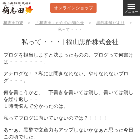
オンラインショップ
メニュー
桷志田TOP
＞
「桷志田」からのお知らせ
＞
黒酢本舗だより
＞
私って・・・
私って・・・ | 福山黒酢株式会社
ブログを担当しますと決まったものの、ブログって何書け
ば・・・・・・・。
アナログな！？私には聞きなれない、やりなれないブロ
グ・・・。
何を書こうかと、 下書きを書いては消し、書いては消し
を繰り返し・・
１時間悩んで分かったのは、
私ってブログに向いていないのでは？！！！！
あ〜ぁ、黒酢で文章力もアップしないかなぁと思った今日
この頃でした。