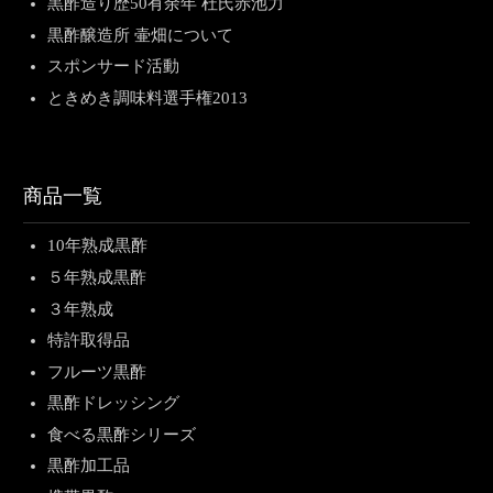
黒酢造り歴50有余年 杜氏赤池力
黒酢醸造所 壷畑について
スポンサード活動
ときめき調味料選手権2013
商品一覧
10年熟成黒酢
５年熟成黒酢
３年熟成
特許取得品
フルーツ黒酢
黒酢ドレッシング
食べる黒酢シリーズ
黒酢加工品