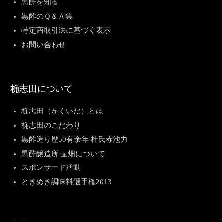
黒酢を知る
黒酢のＱ＆Ａ集
特定商取引法に基づく表示
お問い合わせ
桷志田について
桷志田（かくいだ）とは
桷志田のこだわり
黒酢造り歴50有余年 杜氏赤池力
黒酢醸造所 壷畑について
スポンサード活動
ときめき調味料選手権2013