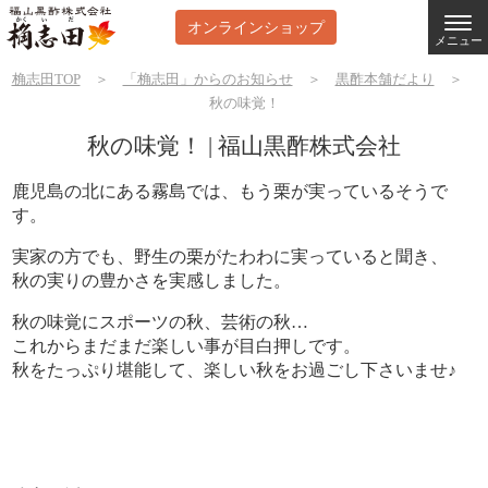
オンラインショップ
メニュー
桷志田TOP
＞
「桷志田」からのお知らせ
＞
黒酢本舗だより
＞
秋の味覚！
秋の味覚！ | 福山黒酢株式会社
鹿児島の北にある霧島では、もう栗が実っているそうで
す。
実家の方でも、野生の栗がたわわに実っていると聞き、
秋の実りの豊かさを実感しました。
秋の味覚にスポーツの秋、芸術の秋…
これからまだまだ楽しい事が目白押しです。
秋をたっぷり堪能して、楽しい秋をお過ごし下さいませ♪