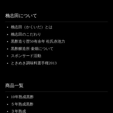
桷志田について
桷志田（かくいだ）とは
桷志田のこだわり
黒酢造り歴50有余年 杜氏赤池力
黒酢醸造所 壷畑について
スポンサード活動
ときめき調味料選手権2013
商品一覧
10年熟成黒酢
５年熟成黒酢
３年熟成