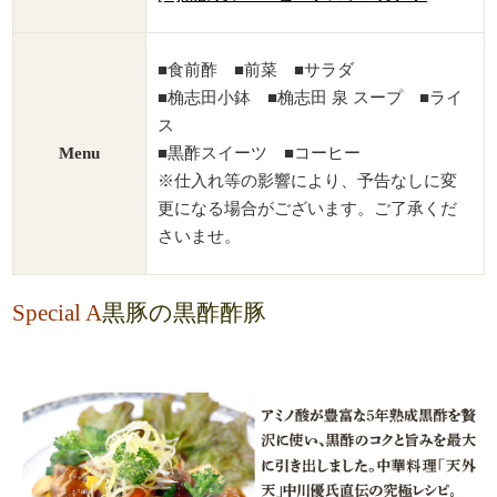
■食前酢 ■前菜 ■サラダ
■桷志田小鉢 ■桷志田 泉 スープ ■ライ
ス
Menu
■黒酢スイーツ ■コーヒー
※仕入れ等の影響により、予告なしに変
更になる場合がございます。ご了承くだ
さいませ。
Special A
黒豚の黒酢酢豚