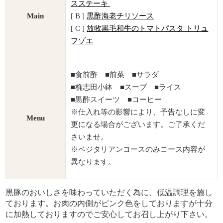
スステーキ
Main
[ B ]
黒酢海老チリソース
[ C ]
放牧黒毛和牛のトマトパスタ トリュ
フゾエ
■食前酢 ■前菜 ■サラダ
■桷志田小鉢 ■スープ ■ライス
■黒酢スイーツ ■コーヒー
※仕入れ等の影響により、予告なしに変
Menu
更になる場合がございます。ご了承くだ
さいませ。
※ベジタリアンコースのみコース内容が
異なります。
黒豚のおいしさを味わっていただく為に、低温調理を施し
ております。お肉の内側がピンク色をしておりますが十分
に加熱しておりますのでご安心してお召し上がり下さい。