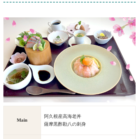
阿久根産高海老丼
Main
薩摩黒酢勘八の刺身