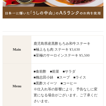
鹿児島県産黒酢もろみ和牛ステーキ
Main
■極上もも肉 ステーキ ¥3,630
■至極のサーロインステーキ ¥5,500
■食前酢 ■前菜 ■サラダ
■桷志田小鉢 ■スープ ■ライス
■黒酢スイーツ ■コーヒー
Menu
※仕入れ等の影響により、予告なしに変
更になる場合がございます。ご了承くだ
さいませ。