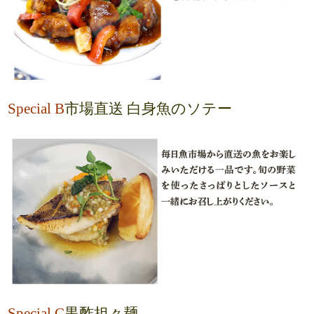
Special B
市場直送 白身魚のソテー
Special C
黒酢担々麺