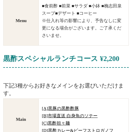
■食前酢 ■前菜 ■サラダ ■小鉢 ■桷志田泉
スープ■デザート ■コーヒー
Menu
※仕入れ等の影響により、予告なしに変
更になる場合がございます。ご了承くだ
さいませ。
黒酢スペシャルランチコース ¥2,200
下記3種からお好きなメインをお選びいただけま
す。
[A]黒豚の黒酢酢豚
[B]市場直送 白身魚のソテー
Main
[C]黒酢担々麺
[D]黒酢カレー&ビーフストロガノフ