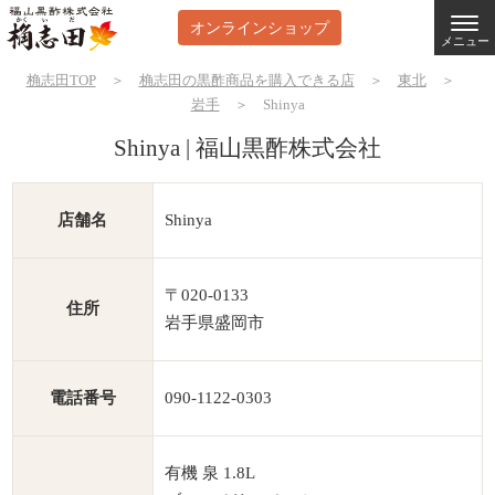
オンラインショップ
メニュー
桷志田TOP
＞
桷志田の黒酢商品を購入できる店
＞
東北
＞
岩手
＞
Shinya
Shinya | 福山黒酢株式会社
店舗名
Shinya
〒020-0133
住所
岩手県盛岡市
電話番号
090-1122-0303
有機 泉 1.8L