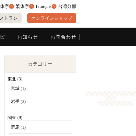
簡体字
繁体字
Français
台湾分部
ストラン
オンラインショップ
ピ
お知らせ
お問合わせ
カテゴリー
東北
(3)
宮城
(1)
岩手
(2)
関東
(9)
群馬
(1)