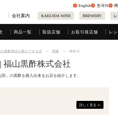
English
한국어
会社案内
KAKUIDA WINE
BREWERY
レ
史
商品一覧
取扱店舗
お取引様店舗
レシ
田の黒酢商品を購入できる店
＞
関東
＞
神奈川
 | 福山黒酢株式会社
志田」の黒酢を購入出来るお店を紹介します。
詳しく見る ≫