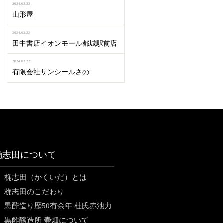
2024.03.22
山形屋
2024.03.22
田中書店イオンモール都城駅前店
2024.03.22
有限会社サンシールさの
桷志田について
桷志田（かくいだ）とは
桷志田のこだわり
黒酢造り歴50有余年 杜氏赤池力
黒酢醸造所 壷畑について