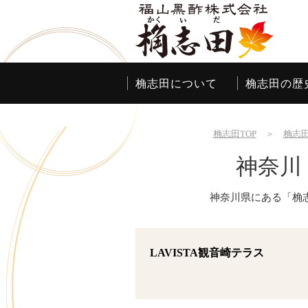
桷志田について
桷志田の歴
桷志田TOP
＞
桷志
神奈川
神奈川県にある「桷
LAVISTA観音崎テラス