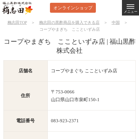
オンラインショップ
メニュー
桷志田TOP
＞
桷志田の黒酢商品を購入できる店
＞
中国
＞
コープやまぎち ここといずみ店
コープやまぎち ここといずみ店 | 福山黒酢
株式会社
店舗名
コープやまぐち ここといずみ店
〒753-0066
住所
山口県山口市泉町150-1
電話番号
083-923-2371