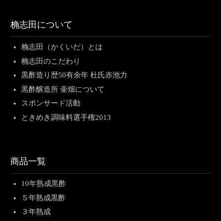
桷志田について
桷志田（かくいだ）とは
桷志田のこだわり
黒酢造り歴50有余年 杜氏赤池力
黒酢醸造所 壷畑について
スポンサード活動
ときめき調味料選手権2013
商品一覧
10年熟成黒酢
５年熟成黒酢
３年熟成