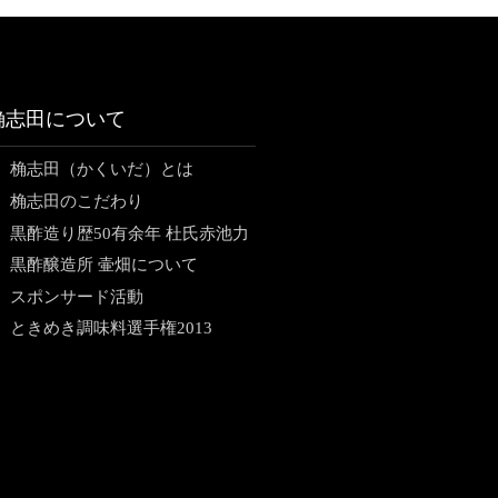
桷志田について
桷志田（かくいだ）とは
桷志田のこだわり
黒酢造り歴50有余年 杜氏赤池力
黒酢醸造所 壷畑について
スポンサード活動
ときめき調味料選手権2013