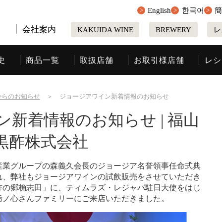
English
한국어
会社案内
KAKUIDA WINE
BREWERY
レ
史
商品一覧
取扱店舗
お取引様店舗
レシ
からのお知らせ
＞
ジョージアワイン新着情報のお知らせ
新着情報のお知らせ | 福山
黒酢株式会社
産業グループの森義久会長のジョージア名誉領事任命式典
れ、弊社もジョージアワインの試飲販売をさせていただき
酢の郷桷志田」に、ティムラズ・レジャバ駐日大使をはじ
栃ノ心さんファミリーにご来店いただきました。