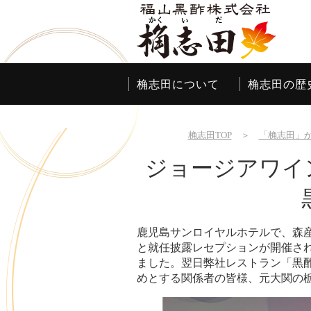
桷志田について
桷志田の歴
桷志田TOP
＞
「桷志田」
ジョージアワイン
鹿児島サンロイヤルホテルで、森
と就任披露レセプションが開催さ
ました。翌日弊社レストラン「黒
めとする関係者の皆様、元大関の