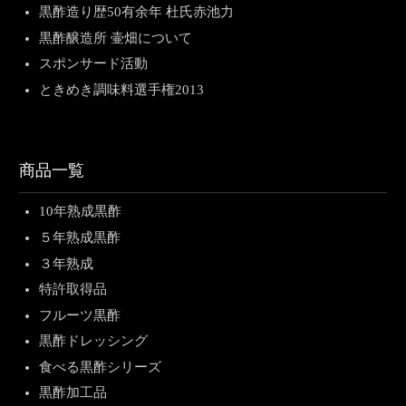
黒酢造り歴50有余年 杜氏赤池力
黒酢醸造所 壷畑について
スポンサード活動
ときめき調味料選手権2013
商品一覧
10年熟成黒酢
５年熟成黒酢
３年熟成
特許取得品
フルーツ黒酢
黒酢ドレッシング
食べる黒酢シリーズ
黒酢加工品