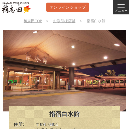
オンラインショップ
メニュー
桷志田TOP
＞
お取引様店舗
＞
指宿白水館
指宿白水館
住所:
〒891-0404